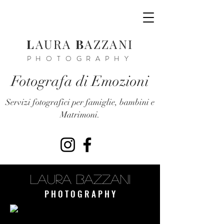
L
AURA
B
AZZANI
PHOTOGRAPHY
Fotografa di Emozioni
Servizi fotografici per famiglie, bambini e
Matrimoni.
LAURA BAZZANI
P H O T O G R A P H Y